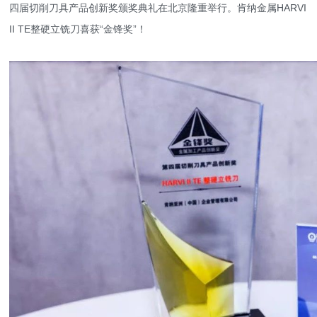
四届切削刀具产品创新奖颁奖典礼在北京隆重举行。肯纳金属HARVI
II TE整硬立铣刀喜获“金锋奖”！